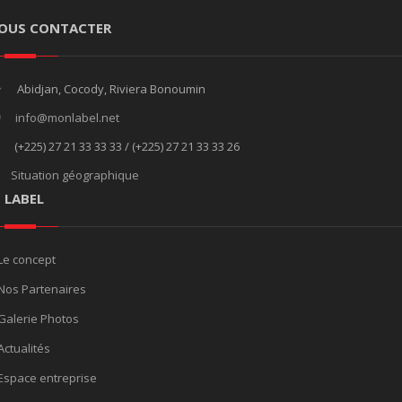
OUS CONTACTER
Abidjan, Cocody, Riviera Bonoumin
info@monlabel.net
(+225) 27 21 33 33 33 / (+225) 27 21 33 33 26
Situation géographique
E LABEL
Le concept
Nos Partenaires
Galerie Photos
Actualités
Espace entreprise