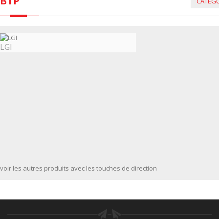
BTP
CATÉGO
LGI
voir les autres produits avec les touches de direction