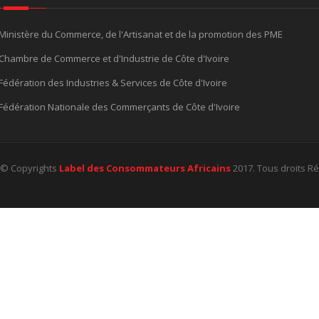
Ministère du Commerce, de l'Artisanat et de la promotion des PME
Chambre de Commerce et d'Industrie de Côte d'Ivoire
Fédération des Industries & Services de Côte d'Ivoire
Fédération Nationale des Commerçants de Côte d'Ivoire
© Copyrights
Label des Consommateurs Africains
2017. Tous droits R