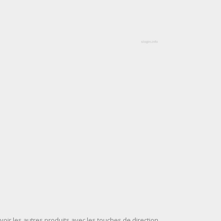
slogin.info
voir les autres produits avec les touches de direction