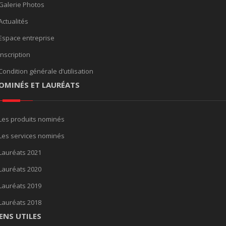
Galerie Photos
Actualités
Espace entreprise
Inscription
Condition générale d’utilisation
OMINÉS ET LAURÉATS
Les produits nominés
Les services nominés
Lauréats 2021
Lauréats 2020
Lauréats 2019
Lauréats 2018
IENS UTILES