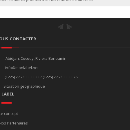
OUS CONTACTER
Abidjan, Cocody, Riviera Bonoumin
info@monlabel.net
(+225) 27 21 33 33 33 / (+225) 27 21 33 33 26
Situation géographique
E LABEL
Le concept
Nos Partenaires