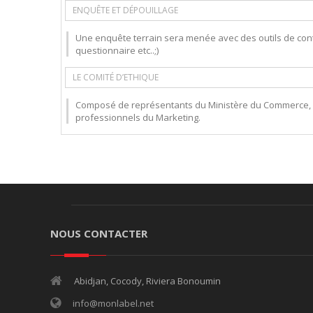
ENQUÊTE ET DÉPOUILLAGE
Une enquête terrain sera menée avec des outils de contrô
questionnaire etc..;)
LE COMITÉ D’ETHIQUE
Composé de représentants du Ministère du Commerce, de
professionnels du Marketing.
NOUS CONTACTER
Abidjan, Cocody, Riviera Bonoumin
info@monlabel.net