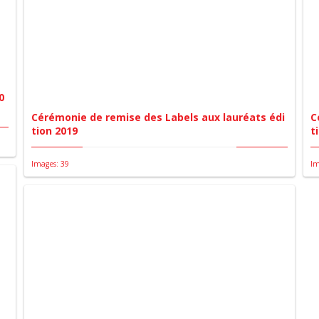
0
Cérémonie de remise des Labels aux lauréats édi
C
tion 2019
t
Images: 39
Im