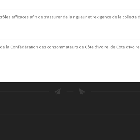
les efficaces afin de s’assurer de la rigueur et l’exigence de la collect
 la Confédération des consommateurs de Côte d’Ivoire, de Côte d’Ivoire 