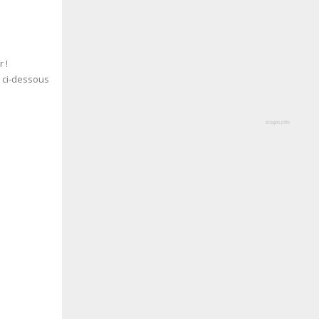
 !
s ci-dessous
slogin.info