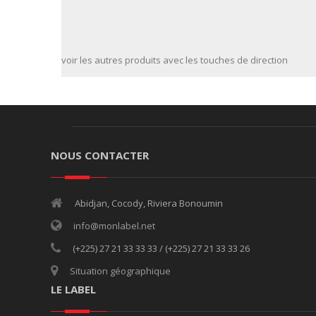
voir les autres produits avec les touches de direction
NOUS CONTACTER
Abidjan, Cocody, Riviera Bonoumin
info@monlabel.net
(+225) 27 21 33 33 33 / (+225) 27 21 33 33 26
Situation géographique
LE LABEL