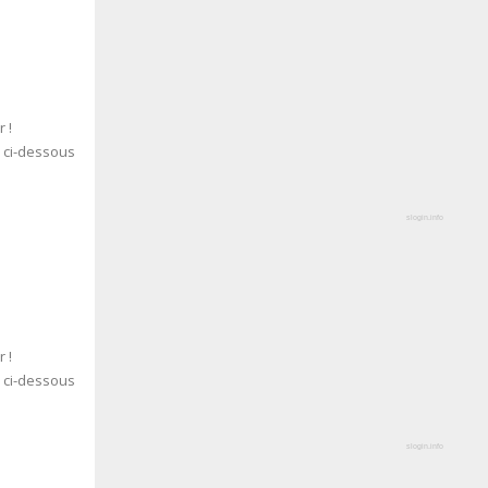
 !
s ci-dessous
slogin.info
 !
s ci-dessous
slogin.info