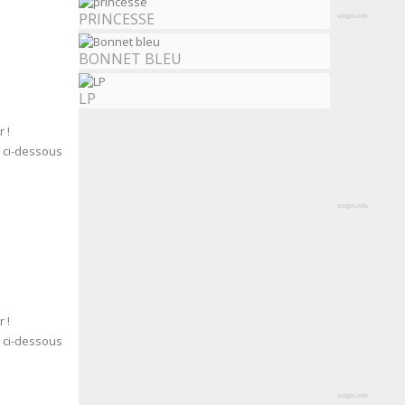
PRINCESSE
slogin.info
BONNET BLEU
LP
 !
s ci-dessous
slogin.info
 !
s ci-dessous
slogin.info