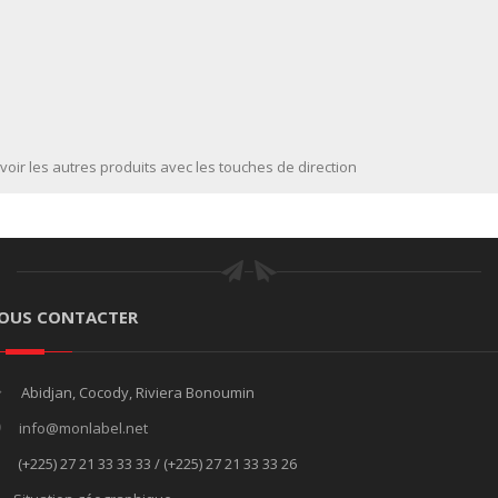
voir les autres produits avec les touches de direction
OUS CONTACTER
Abidjan, Cocody, Riviera Bonoumin
info@monlabel.net
(+225) 27 21 33 33 33 / (+225) 27 21 33 33 26