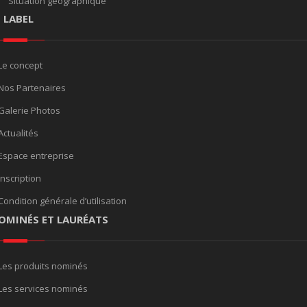
Situation géographique
E LABEL
Le concept
Nos Partenaires
Galerie Photos
Actualités
Espace entreprise
Inscription
Condition générale d’utilisation
OMINÉS ET LAURÉATS
Les produits nominés
Les services nominés