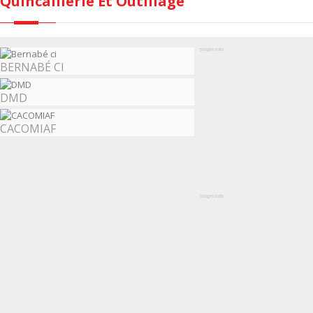
Quincaillerie Et Outillage
slogin.info
BERNABÉ CI
DMD
CACOMIAF
slogin.info