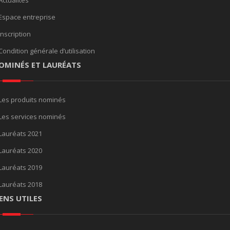
Actualités
Espace entreprise
Inscription
Condition générale d’utilisation
OMINÉS ET LAURÉATS
Les produits nominés
Les services nominés
Lauréats 2021
Lauréats 2020
Lauréats 2019
Lauréats 2018
IENS UTILES