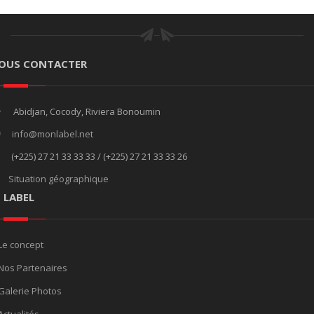
OUS CONTACTER
Abidjan, Cocody, Riviera Bonoumin
info@monlabel.net
(+225) 27 21 33 33 33 / (+225) 27 21 33 33 26
Situation géographique
E LABEL
Le concept
Nos Partenaires
Galerie Photos