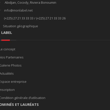
Abidjan, Cocody, Riviera Bonoumin
info@monlabel.net
(+225) 27 21 33 33 33 / (+225) 27 21 33 33 26
Situation géographique
E LABEL
Le concept
Nos Partenaires
Galerie Photos
Actualités
Espace entreprise
Inscription
Condition générale d’utilisation
OMINÉS ET LAURÉATS