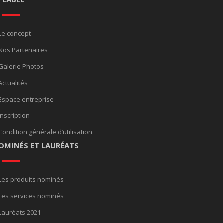
Le concept
Nos Partenaires
Galerie Photos
Actualités
Espace entreprise
Inscription
Condition générale d’utilisation
OMINÉS ET LAURÉATS
Les produits nominés
Les services nominés
Lauréats 2021