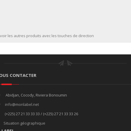
voir les autres produits avec les touches de direction
OUS CONTACTER
Abidjan, Cocody, Riviera Bonoumin
info@monlabel.net
(+225) 27 21 33 33 33 / (+225) 27 21 33 33 26
Situation géographique
E LABEL