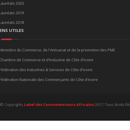
Lauréats 2020
Lauréats 2019
Lauréats 2018
IENS UTILES
Ministère du Commerce, de l'Artisanat et de la promotion des PME
Chambre de Commerce et d'Industrie de Côte d'Ivoire
Fédération des Industries & Services de Côte d'Ivoire
Fédération Nationale des Commerçants de Côte d'Ivoire
© Copyrights
Label des Consommateurs Africains
2017. Tous droits R