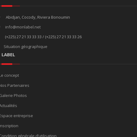
Abidjan, Cocody, Riviera Bonoumin
info@monlabel.net
(+225) 27 21 33 33 33 / (+225) 27 21 33 33 26
Situation géographique
E LABEL
Le concept
Nos Partenaires
Galerie Photos
Actualités
Espace entreprise
Inscription
Condition générale d’utilisation