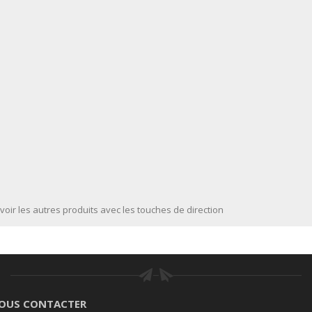
voir les autres produits avec les touches de direction
OUS CONTACTER