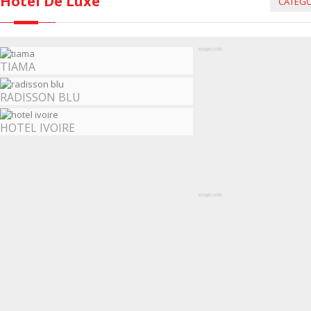
Hôtel De Luxe
CATÉGO
slogin.info
TIAMA
RADISSON BLU
HOTEL IVOIRE
slogin.info