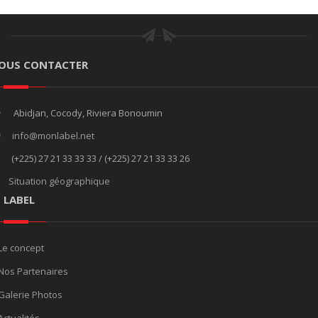
OUS CONTACTER
Abidjan, Cocody, Riviera Bonoumin
info@monlabel.net
(+225) 27 21 33 33 33 / (+225) 27 21 33 33 26
Situation géographique
E LABEL
Le concept
Nos Partenaires
Galerie Photos