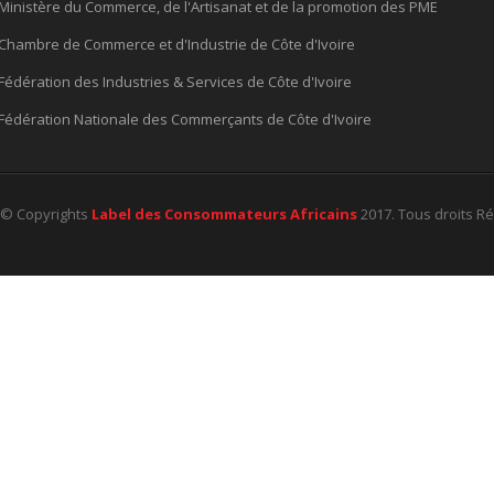
Ministère du Commerce, de l'Artisanat et de la promotion des PME
Chambre de Commerce et d'Industrie de Côte d'Ivoire
Fédération des Industries & Services de Côte d'Ivoire
Fédération Nationale des Commerçants de Côte d'Ivoire
© Copyrights
Label des Consommateurs Africains
2017. Tous droits R