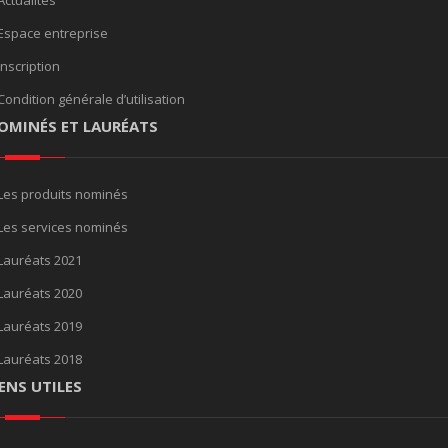
Actualités
Espace entreprise
Inscription
Condition générale d’utilisation
OMINÉS ET LAURÉATS
Les produits nominés
Les services nominés
Lauréats 2021
Lauréats 2020
Lauréats 2019
Lauréats 2018
IENS UTILES