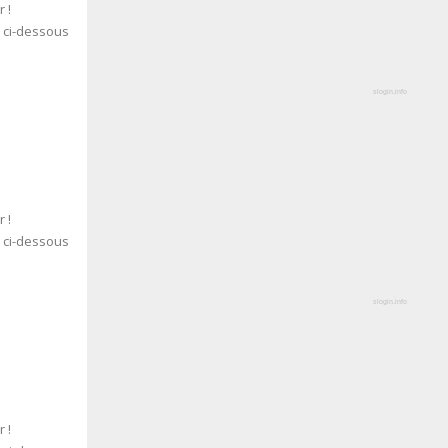
 !
s ci-dessous
slogin.info
 !
s ci-dessous
slogin.info
 !