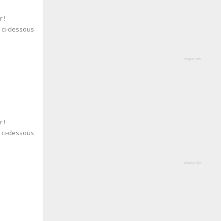
 !
s ci-dessous
slogin.info
 !
s ci-dessous
slogin.info