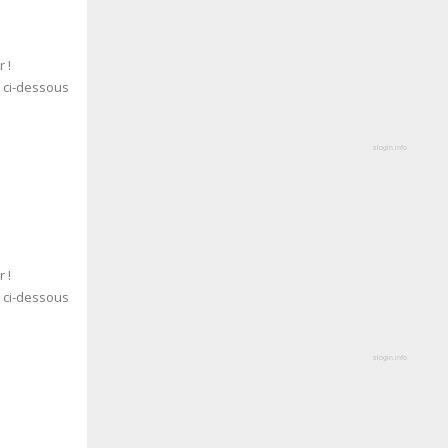
 !
s ci-dessous
slogin.info
 !
s ci-dessous
slogin.info