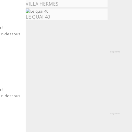
VILLA HERMES
LE QUAI 40
 !
s ci-dessous
slogin.info
 !
s ci-dessous
slogin.info