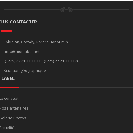
OUS CONTACTER
Abidjan, Cocody, Riviera Bonoumin
info@monlabel.net
(+225) 27 21 33 33 33 / (+225) 27 21 33 33 26
Situation géographique
E LABEL
Le concept
Nos Partenaires
Galerie Photos
Actualités