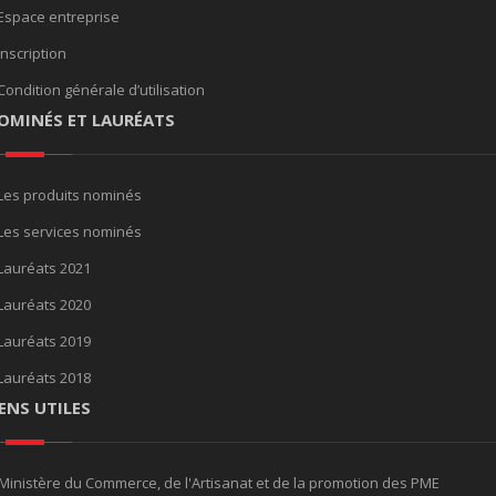
Espace entreprise
Inscription
Condition générale d’utilisation
OMINÉS ET LAURÉATS
Les produits nominés
Les services nominés
Lauréats 2021
Lauréats 2020
Lauréats 2019
Lauréats 2018
IENS UTILES
Ministère du Commerce, de l'Artisanat et de la promotion des PME