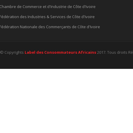
Chambre de Commerce et d'Industrie de Côte d'Ivoire
Fédération des Industries & Services de Côte d'Ivoire
Fédération Nationale des Commerçants de Côte d'Ivoire
© Copyrights
Label des Consommateurs Africains
2017. Tous droits R